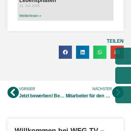
Lebensphasen
31. Juli 2026
Weiterlesen »
TEILEN
VORIGER
NÄCHSTER
Jetzt bewerben! Bereits zum 11. Mal findet das Duale Orientierungspraktikum Technik (DOP) im Kreis Borken statt
Mitarbeiter für den Digitalen Wandel qualifizieren – Fortsetzung für „Digital Maker“ in 2023
Willkommen bei WFG TV –