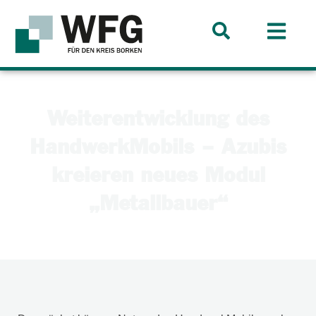
Weiterentwicklung des
HandwerkMobils – Azubis
kreieren neues Modul
„Metallbauer“