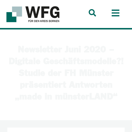
Newsletter Juni 2020 –
Digitale Geschäftsmodelle?!
Studie der FH Münster
präsentiert Antworten
„made in münsterLAND“