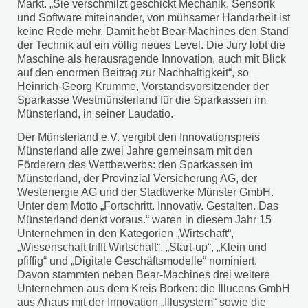
Markt. „Sie verschmilzt geschickt Mechanik, Sensorik
und Software miteinander, von mühsamer Handarbeit ist
keine Rede mehr. Damit hebt Bear-Machines den Stand
der Technik auf ein völlig neues Level. Die Jury lobt die
Maschine als herausragende Innovation, auch mit Blick
auf den enormen Beitrag zur Nachhaltigkeit“, so
Heinrich-Georg Krumme, Vorstandsvorsitzender der
Sparkasse Westmünsterland für die Sparkassen im
Münsterland, in seiner Laudatio.
Der Münsterland e.V. vergibt den Innovationspreis
Münsterland alle zwei Jahre gemeinsam mit den
Förderern des Wettbewerbs: den Sparkassen im
Münsterland, der Provinzial Versicherung AG, der
Westenergie AG und der Stadtwerke Münster GmbH.
Unter dem Motto „Fortschritt. Innovativ. Gestalten. Das
Münsterland denkt voraus.“ waren in diesem Jahr 15
Unternehmen in den Kategorien „Wirtschaft“,
„Wissenschaft trifft Wirtschaft“, „Start-up“, „Klein und
pfiffig“ und „Digitale Geschäftsmodelle“ nominiert.
Davon stammten neben Bear-Machines drei weitere
Unternehmen aus dem Kreis Borken: die Illucens GmbH
aus Ahaus mit der Innovation „Illusystem“ sowie die