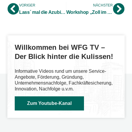
VORIGER
NÄCHSTER
Lass´ mal die Azubis ran! Auszubildende treiben als Digiscouts Digitalisierung voran
Workshop „Zoll im Dialog“ klärt auf und kommt an
Willkommen bei WFG TV –
Der Blick hinter die Kulissen!
Informative Videos rund um unsere Service-
Angebote, Förderung, Gründung,
Unternehmensnachfolge, Fachkräftesicherung,
Innovation, Nachfolge u.v.m.
Zum Youtube-Kanal