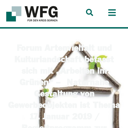
Forum Artenvielfalt und
Kulturlandschaft befasst
sich mit „Arbeiten im
Grünen“ – Naturnahe
Gestaltung von
Gewerbeobjekten ist Thema
17. Januar 2019 /