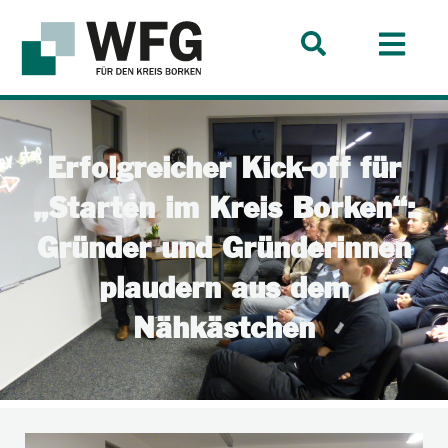
Erfolgreicher Kick-off für
„Starten im Kreis Borken“:
Gründer und Gründerinnen
plaudern aus dem
Nähkästchen