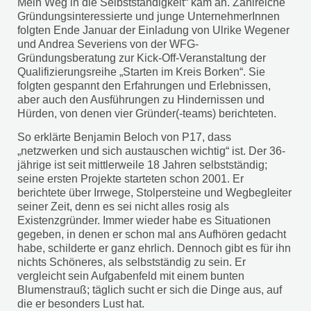
Mein Weg in die Selbstständigkeit“ kam an. Zahlreiche
Gründungsinteressierte und junge UnternehmerInnen
folgten Ende Januar der Einladung von Ulrike Wegener
und Andrea Severiens von der WFG-
Gründungsberatung zur Kick-Off-Veranstaltung der
Qualifizierungsreihe „Starten im Kreis Borken“. Sie
folgten gespannt den Erfahrungen und Erlebnissen,
aber auch den Ausführungen zu Hindernissen und
Hürden, von denen vier Gründer(-teams) berichteten.
So erklärte Benjamin Beloch von P17, dass
„netzwerken und sich austauschen wichtig“ ist. Der 36-
jährige ist seit mittlerweile 18 Jahren selbstständig;
seine ersten Projekte starteten schon 2001. Er
berichtete über Irrwege, Stolpersteine und Wegbegleiter
seiner Zeit, denn es sei nicht alles rosig als
Existenzgründer. Immer wieder habe es Situationen
gegeben, in denen er schon mal ans Aufhören gedacht
habe, schilderte er ganz ehrlich. Dennoch gibt es für ihn
nichts Schöneres, als selbstständig zu sein. Er
vergleicht sein Aufgabenfeld mit einem bunten
Blumenstrauß; täglich sucht er sich die Dinge aus, auf
die er besonders Lust hat.